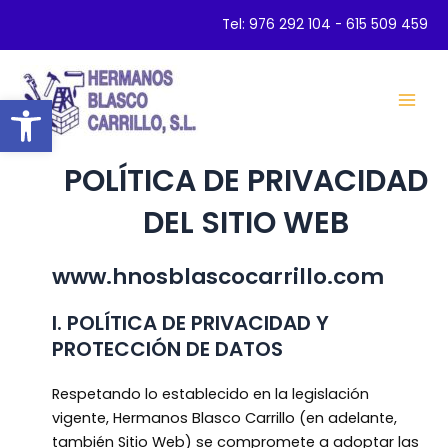
Ir
Tel:
976 292 104
-
615 509 459
al
contenido
Abrir barra de herramientas
Mai
Men
POLÍTICA DE PRIVACIDAD
DEL SITIO WEB
www.hnosblascocarrillo.com
I. POLÍTICA DE PRIVACIDAD Y
PROTECCIÓN DE DATOS
Respetando lo establecido en la legislación
vigente, Hermanos Blasco Carrillo (en adelante,
también Sitio Web) se compromete a adoptar las