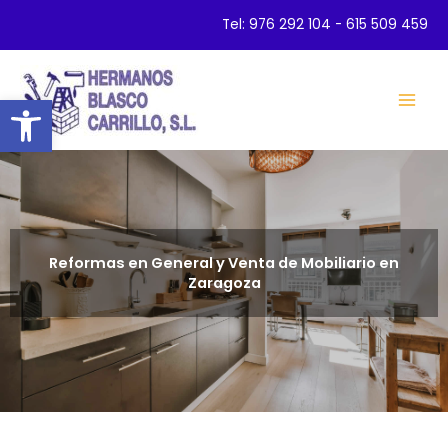
Ir
Tel:
976 292 104
-
615 509 459
al
contenido
Abrir barra de herramientas
Mai
Men
Reformas en General y Venta de Mobiliario en
Zaragoza