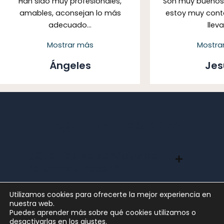
Han sido muy profesionales,
Son muy buenos 
amables, aconsejan lo más
estoy muy conte
adecuado…
llev
Mostrar más
Mostra
Ángeles
Jes
Preguntas Frecuentes
¿Qué tipo de servicios de
reforma ofrecen?
Utilizamos cookies para ofrecerte la mejor experiencia en
¿Cómo se calcula el
nuestra web.
presupuesto para un
Puedes aprender más sobre qué cookies utilizamos o
desactivarlas en los ajustes.