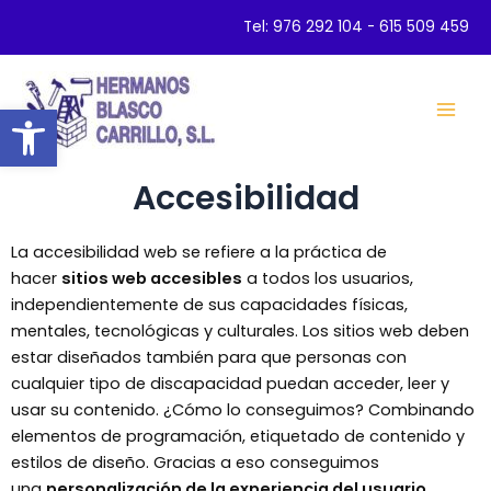
Ir
Tel:
976 292 104
-
615 509 459
al
contenido
Abrir barra de herramientas
Mai
Men
Accesibilidad
La accesibilidad web se refiere a la práctica de
hacer
sitios web accesibles
a todos los usuarios,
independientemente de sus capacidades físicas,
mentales, tecnológicas y culturales. Los sitios web deben
estar diseñados también para que personas con
cualquier tipo de discapacidad puedan acceder, leer y
usar su contenido. ¿Cómo lo conseguimos? Combinando
elementos de programación, etiquetado de contenido y
estilos de diseño. Gracias a eso conseguimos
una
personalización de la experiencia del usuario
.